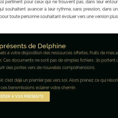
si pertinent pour ceux qui ne trouvent pas, dans leur entour
x qui souhaitent avancer à leur rythme, sans pression, dans u
 pour toute personne souhaitant évoluer vers une version plus
présents de Delphine
 mets à votre disposition des ressources offertes, fruits de 
ur. Ces documents ne sont pas de simples fichiers : ils portent 
uvrir des portes vers de nouvelles compréhensions.
r, c’est déjà un premier pas vers soi. Alors prenez ce qui réson
 ces transmissions éclairer votre chemin.
ÉDER A VOS PRÉSENTS