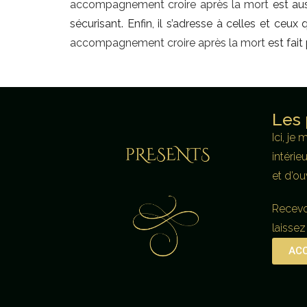
accompagnement croire après la mort
est aus
sécurisant. Enfin, il s’adresse à celles et ceu
accompagnement croire après la mort
est fait
Les 
Ici, je
intérie
et d’o
Recevoi
laissez
ACC