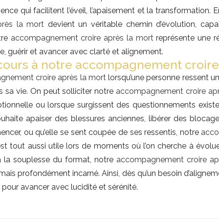
ience qui facilitent l’éveil, l’apaisement et la transformation
rès la mort
devient un véritable chemin d’évolution, capa
tre
accompagnement croire après la mort
représente une r
, guérir et avancer avec clarté et alignement.
cours à notre accompagnement croire 
nement croire après la mort
lorsqu’une personne ressent un
sa vie. On peut solliciter notre
accompagnement croire apr
tionnelle ou lorsque surgissent des questionnements existe
haite apaiser des blessures anciennes, libérer des blocage
ncer, ou qu’elle se sent coupée de ses ressentis, notre
acco
est tout aussi utile lors de moments où l’on cherche à évolu
à la souplesse du format, notre
accompagnement croire apr
mais profondément incarné. Ainsi, dès qu’un besoin d’alignemen
pour avancer avec lucidité et sérénité.