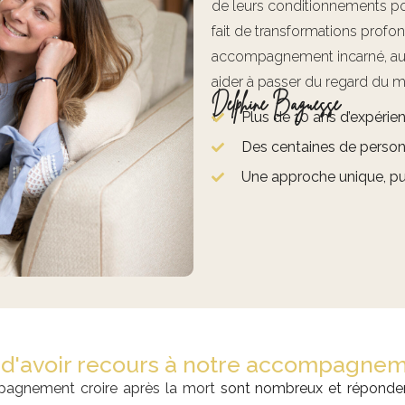
de leurs conditionnements po
fait de transformations profon
accompagnement incarné, aut
aider à passer du regard du me
Delphine Baguesse
Plus de 10 ans d’expér
Des centaines de person
Une approche unique, pu
 d'avoir recours à notre accompagneme
agnement croire après la mort
sont nombreux et répondent